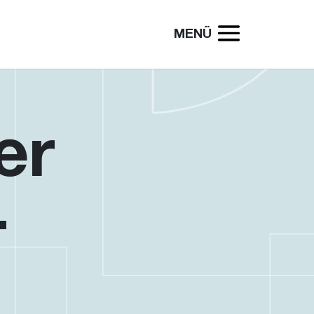
MENÜ
er
-