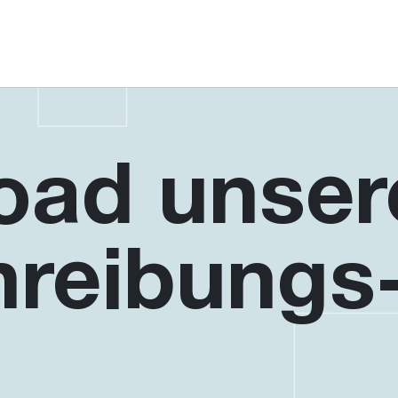
oad unser
reibungs