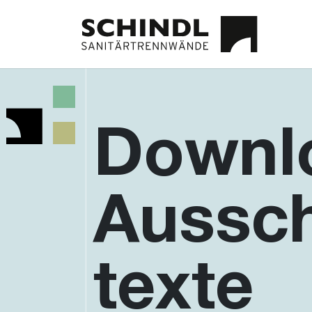
Downl
Aussch
texte